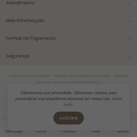
Atendimento
Mais Informações
Formas De Pagamento
Segurança
© 2026 Caneca Curitiba® - Presentes Personalizados com Afeto - Vanessa
Lepchak - Todos os direitos Reservados.
Curitiba/PR
Valorizamos sua privacidade. Utilizamos cookies para
personalizar sua experiência artesanal em nossa loja.
Saiba
mais
.
ACEITAR
WhatsApp
Conta
Pedidos
Amei
Buscar