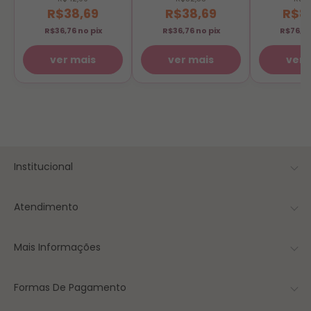
(Pronta Entrega)
R$38,69
R$38,69
R$8
R$36,76
no pix
R$36,76
no pix
R$76,8
ver mais
ver mais
ver 
Institucional
Atendimento
Mais Informações
Formas De Pagamento