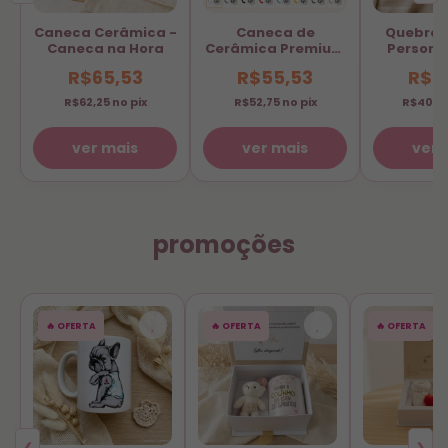
Caneca Cerâmica -
Caneca de
Quebra
Caneca na Hora
Cerâmica Premium
Persona
Personalize com
Transfor
R$65,53
R$55,53
R$4
sua Foto ou Frase
em Di
R$62,25
no pix
R$52,75
no pix
R$40,5
ver mais
ver mais
ver 
promoções
🔥 OFERTA
🔥 OFERTA
🔥 OFERTA
❮
❯