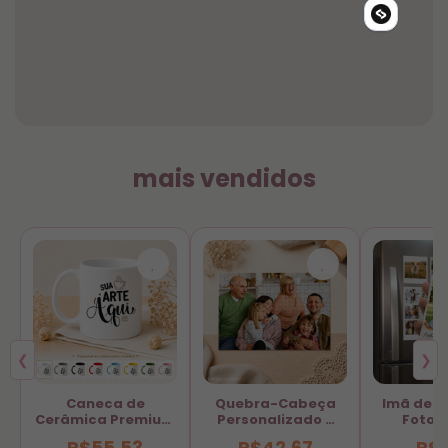
mais vendidos
❮
❯
Caneca de
Quebra-Cabeça
Imã de G
Cerâmica Premium
Personalizado -
Fotog
Personalize com
Transforme Fotos
Personal
R$55,53
R$42,67
R$6