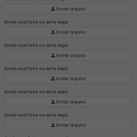
Enviar arquivo
Envie sua foto ou arte aqui
Para garantir que sua caneca seja produzido em
Enviar arquivo
até 1 hora
, leia atentamente as regras do serviço,
fazemos somente Caneca na Hora, outros itens
Envie sua foto ou arte aqui
seguem prazo descrito no produto no site:
Enviar arquivo
⏱️ PRODUÇÃO E RETIRADA/ENTREGA:
De Segunda a Sexta-feira, das 11h às 16h.
Envie sua foto ou arte aqui
Enviar arquivo
⚠️ ATENÇÃO:
Pedidos de Caneca na Hora são
processados e produzidos, dentro do horário das 11h
Envie sua foto ou arte aqui
às 16h. de segunda a sexta.
Enviar arquivo
O pedido deve ser feito pelo site com pagamento
exclusivo via
PIX ou cartão
(taxa de urgência já
Envie sua foto ou arte aqui
inclusa no valor).
Enviar arquivo