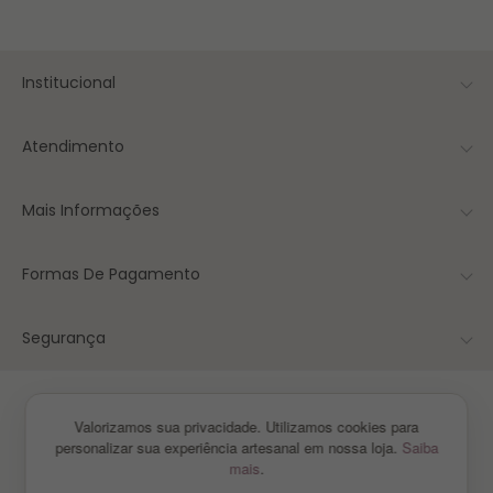
Institucional
Atendimento
Mais Informações
Formas De Pagamento
Segurança
© 2026 Caneca Curitiba® - Presentes Personalizados com Afeto - Vanessa
Valorizamos sua privacidade. Utilizamos cookies para
Lepchak - Todos os direitos Reservados.
personalizar sua experiência artesanal em nossa loja.
Saiba
Curitiba/PR
mais
.