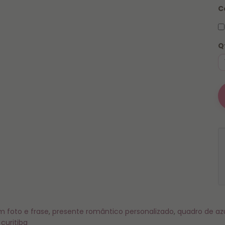
C
O pedido deve ser feito pelo site com pagamento exclusivo
via
PIX ou cartão
(taxa de urgência já inclusa no valor).
Q
m foto e frase
,
presente romântico personalizado
,
quadro de azu
curitiba