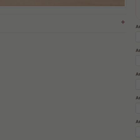
A
A
Para garantir que sua caneca seja produzido em
até 1
A
hora
, leia atentamente as regras do serviço, fazemos
somente Caneca na Hora, outros itens seguem prazo
descrito no produto no site:
A
⏱️ PRODUÇÃO E RETIRADA/ENTREGA:
De Segunda a Sexta-feira, das 11h às 16h.
A
⚠️ ATENÇÃO:
Pedidos de Caneca na Hora são processados
e produzidos, dentro do horário das 11h às 16h. de segunda a
sexta.