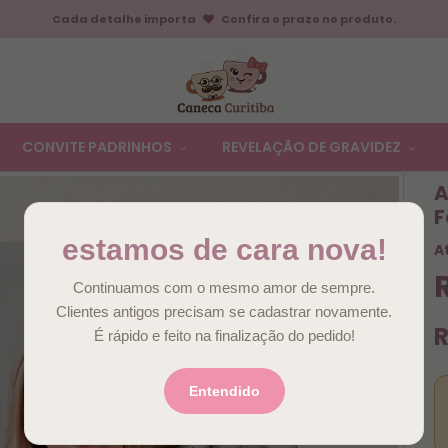
Cada detalhe importa
Confira o prazo no produto.
CONVITE PADRINHOS
REVELAÇÃO DE GRAVIDEZ
A
F
estamos de cara nova!
A
Continuamos com o mesmo amor de sempre.
Clientes antigos precisam se cadastrar novamente.
R
É rápido e feito na finalização do pedido!
Entendido