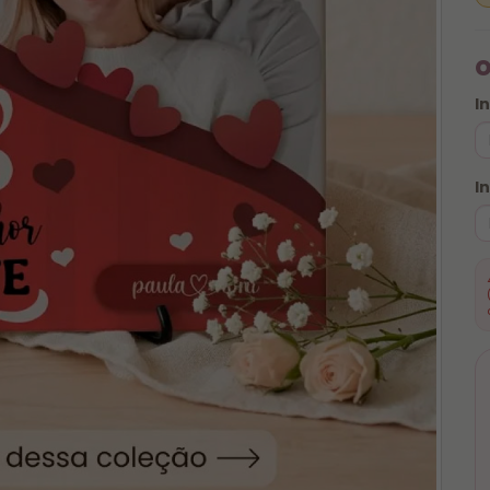
o
I
I