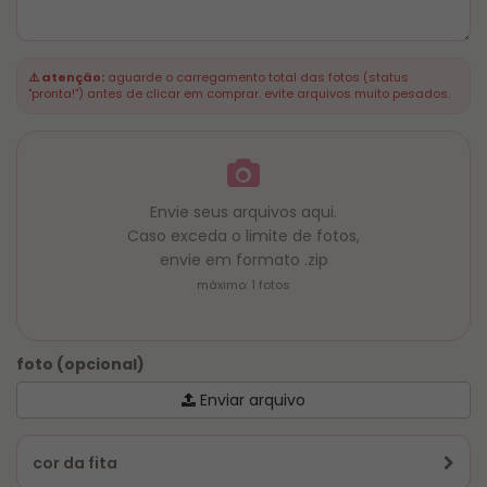
até 1 hora
, leia atentamente as regras do serviço,
fazemos somente Caneca na Hora, outros itens
seguem prazo descrito no produto no site:
⚠️ atenção:
aguarde o carregamento total das fotos (status
"pronta!") antes de clicar em comprar. evite arquivos muito pesados.
⏱️ PRODUÇÃO E RETIRADA/ENTREGA:
De Segunda a Sexta-feira, das 11h às 16h.
⚠️ ATENÇÃO:
Pedidos de Caneca na Hora são
processados e produzidos, dentro do horário das 11h
às 16h. de segunda a sexta.
Envie seus arquivos aqui.
Caso exceda o limite de fotos,
O pedido deve ser feito pelo site com pagamento
envie em formato .zip
exclusivo via
PIX ou cartão
(taxa de urgência já
máximo: 1 fotos
inclusa no valor).
foto (opcional)
Enviar arquivo
cor da fita