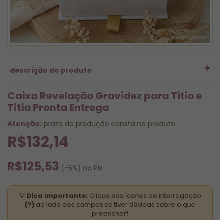
descrição do produto
Caixa Revelação Gravidez para Titio e
Titia Pronta Entrega
Atenção:
prazo de produção consta no produto.
R$132,14
R$125,53
(-5%) no Pix
Para garantir que sua caneca seja produzido em
💡
Dica importante:
Clique nos ícones de interrogação
até 1 hora
, leia atentamente as regras do serviço,
(?)
ao lado dos campos se tiver dúvidas sobre o que
fazemos somente Caneca na Hora, outros itens
preencher!