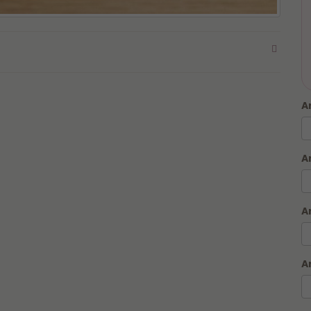
A
A
A
Para garantir que sua caneca seja produzido em
até 1
hora
, leia atentamente as regras do serviço, fazemos
A
somente Caneca na Hora, outros itens seguem prazo
descrito no produto no site: