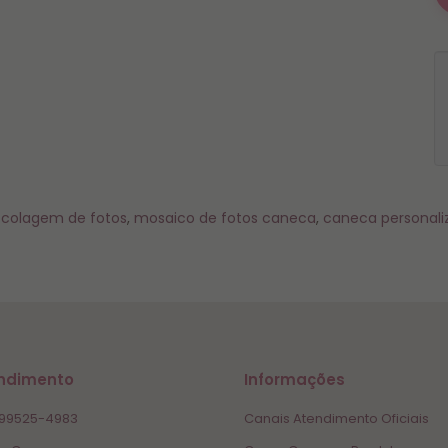
colagem de fotos
,
mosaico de fotos caneca
,
caneca personaliz
ndimento
Informações
 99525-4983
Canais Atendimento Oficiais