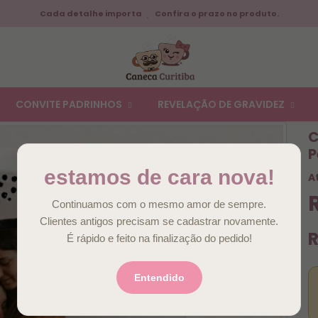
Cada detalhe importa
Confira o prazo no produto.
CONVITE PADRINHOS
REVELAÇÃO DE GRAVIDEZ
C
P
estamos de cara nova!
A
Continuamos com o mesmo amor de sempre.
Clientes antigos precisam se cadastrar novamente.
R
É rápido e feito na finalização do pedido!
Entendido