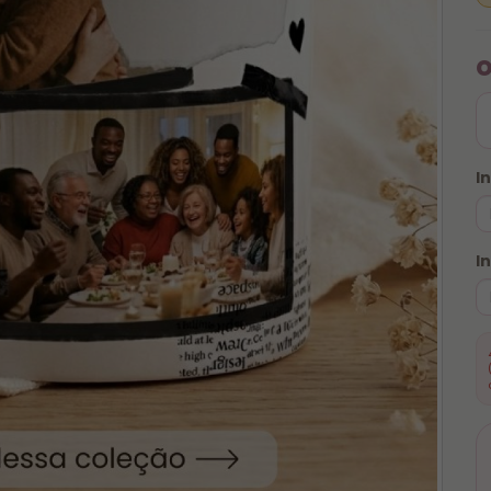
o
I
I