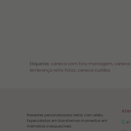
Etiquetas:
caneca com foto montagem
,
caneca 
lembrança retro fotos
,
caneca curitiba
Ate
Presentes personalizados feitos com afeto.
Especialistas em transformar momentos em
41
memórias inesquecíveis.