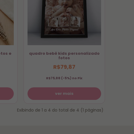
alidade de luxo. Escolha o item favorito e lembre-
ização com o nome, a foto ou o tema escolhido,
o!
tos e
quadro bebê kids personalizado
fotos
R$79,87
R$75,88
(-5%) no Pix
ver mais
Exibindo de 1 a 4 do total de 4 (1 páginas)