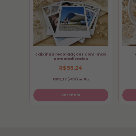
aniversários, batizados, mesversários e o Dia das
se: logo após a confirmação do pedido, nossa 
e
caixinha recordações com imãs
personalizados
R$59,24
R$56,28
(-5%) no Pix
ver mais