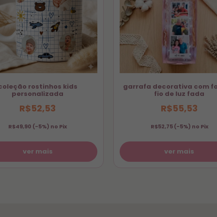
 Crianças, nossa linha oferece a união perfeita entre fofura e qu
equipe entra em contato via WhatsApp para combinar a personal
nviando a prévia para sua aprovação antes de iniciar a produçã
coleção rostinhos kids
garrafa decorativa com fo
personalizada
fio de luz fada
R$52,53
R$55,53
R$49,90
(-5%) no Pix
R$52,75
(-5%) no Pix
ver mais
ver mais