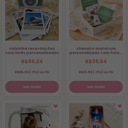
caixinha recordações
chaveiro monóculo
com imãs personalizados
personalizado com foto e
caixinha
R$59,24
R$35,64
R$56,28
(-5%) no Pix
R$33,86
(-5%) no Pix
ver mais
ver mais