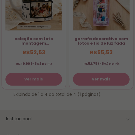
coleção com foto
garrafa decorativa com
montagem
fotos e fio de luz fada
personalizada | mosaico
R$52,53
R$55,53
de fotos
R$49,90
(-5%) no Pix
R$52,75
(-5%) no Pix
ver mais
ver mais
Exibindo de 1 a 4 do total de 4 (1 páginas)
Institucional