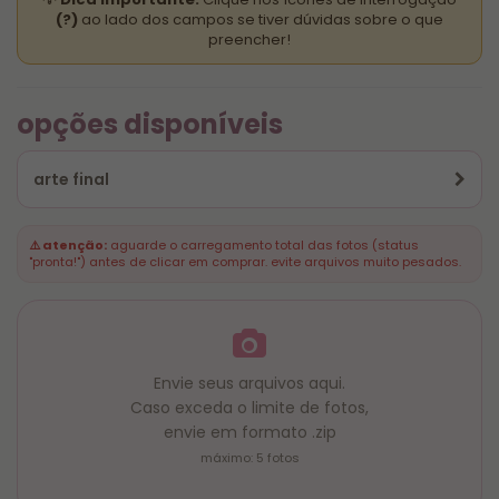
(?)
ao lado dos campos se tiver dúvidas sobre o que
preencher!
opções disponíveis
arte final
⚠️ atenção:
aguarde o carregamento total das fotos (status
"pronta!") antes de clicar em comprar. evite arquivos muito pesados.
Envie seus arquivos aqui.
Caso exceda o limite de fotos,
envie em formato .zip
máximo: 5 fotos
Para garantir que sua caneca seja produzido em
até 1 hora
, leia atentamente as regras do serviço,