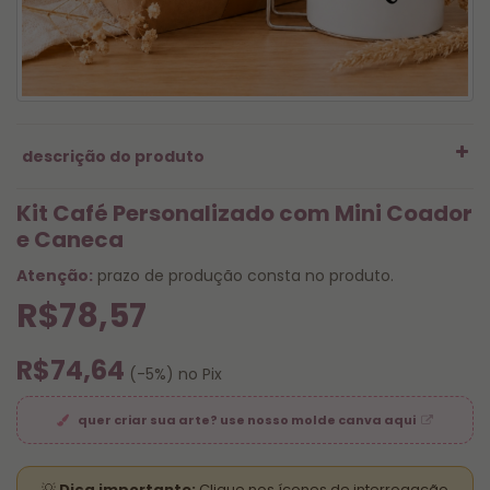
descrição do produto
Kit Café Personalizado com Mini Coador
e Caneca
Atenção:
prazo de produção consta no produto.
R$78,57
R$74,64
(-5%) no Pix
quer criar sua arte? use nosso molde canva aqui
💡
Dica importante:
Clique nos ícones de interrogação