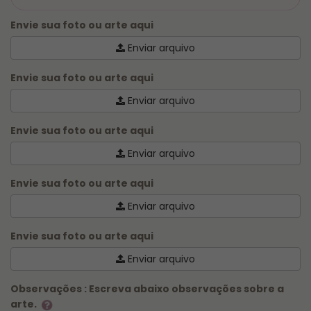
fazemos somente Caneca na Hora, outros itens
seguem prazo descrito no produto no site:
Envie sua foto ou arte aqui
Enviar arquivo
⏱️ PRODUÇÃO E RETIRADA/ENTREGA:
De Segunda a Sexta-feira, das 11h às 16h.
Envie sua foto ou arte aqui
⚠️ ATENÇÃO:
Pedidos de Caneca na Hora são
Enviar arquivo
processados e produzidos, dentro do horário das 11h
às 16h. de segunda a sexta.
Envie sua foto ou arte aqui
O pedido deve ser feito pelo site com pagamento
Enviar arquivo
exclusivo via
PIX ou cartão
(taxa de urgência já
inclusa no valor).
Envie sua foto ou arte aqui
Enviar arquivo
Envie sua foto ou arte aqui
Enviar arquivo
Observações : Escreva abaixo observações sobre a
arte.