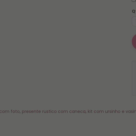
Q
com foto
,
presente rustico com caneca
,
kit com ursinho e vasi