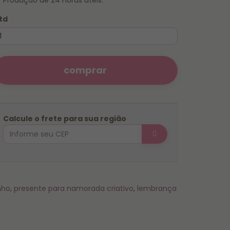
Produção de 24 horas úteis.
td
comprar
Calcule o frete para sua região
nho
,
presente para namorada criativo
,
lembrança