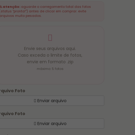
⚠️ atenção:
aguarde o carregamento total das fotos
(status "pronta!") antes de clicar em comprar. evite
arquivos muito pesados.
Envie seus arquivos aqui.
Caso exceda o limite de fotos,
envie em formato .zip
máximo: 5 fotos
rquivo Foto
Enviar arquivo
rquivo Foto
Enviar arquivo