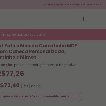
ATENDIMENTO
ENTRAR OU CADASTRAR
PERSONALIZE DO SEU JEITO
it Foto e Música Caixotinho MDF
om Caneca Personalizada,
rsinho e Mimos
tenção:
prazo de produção consta no produto.
R$77,26
$73,40
(-5%) no Pix
quer criar sua arte? use nosso molde canva aqui