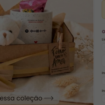
o
L
I
I