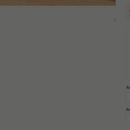
A
A
Para garantir que sua caneca seja produzido em
até 1