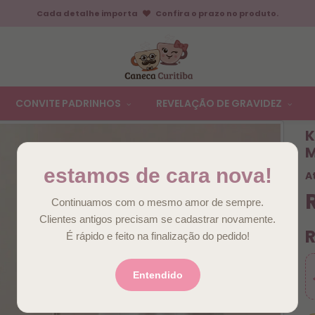
Cada detalhe importa
Confira o prazo no produto.
CONVITE PADRINHOS
REVELAÇÃO DE GRAVIDEZ
K
M
estamos de cara nova!
A
Continuamos com o mesmo amor de sempre.
Clientes antigos precisam se cadastrar novamente.
É rápido e feito na finalização do pedido!
Entendido