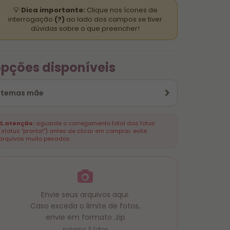
💡
Dica importante:
Clique nos ícones de
interrogação
(?)
ao lado dos campos se tiver
dúvidas sobre o que preencher!
pções disponíveis
temas mãe
⚠️ atenção:
aguarde o carregamento total das fotos
(status "pronta!") antes de clicar em comprar. evite
arquivos muito pesados.
Envie seus arquivos aqui.
Caso exceda o limite de fotos,
envie em formato .zip
máximo: 5 fotos