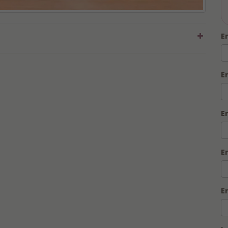
E
E
E
E
E
Para garantir que sua caneca seja produzido em
até 1
hora
, leia atentamente as regras do serviço, fazemos
somente Caneca na Hora, outros itens seguem prazo