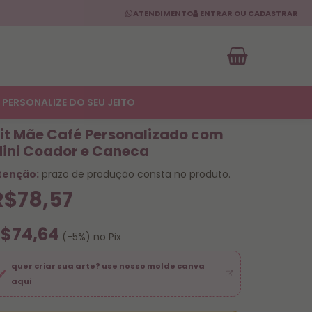
ATENDIMENTO
ENTRAR OU CADASTRAR
PERSONALIZE DO SEU JEITO
it Mãe Café Personalizado com
ini Coador e Caneca
tenção:
prazo de produção consta no produto.
R$78,57
R$74,64
(-5%) no Pix
quer criar sua arte? use nosso molde canva
aqui