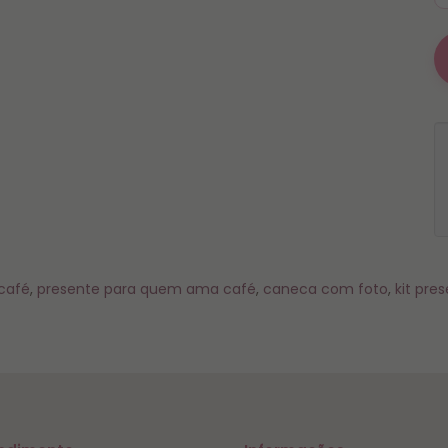
café
,
presente para quem ama café
,
caneca com foto
,
kit pres