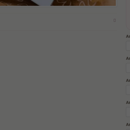
A
A
A
Para garantir que sua caneca seja produzido em
até 1
A
hora
, leia atentamente as regras do serviço, fazemos
somente Caneca na Hora, outros itens seguem prazo
descrito no produto no site:
A
⏱️ PRODUÇÃO E RETIRADA/ENTREGA: