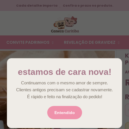
Cada detalhe importa
Confira o prazo no produto.
CONVITE PADRINHOS
REVELAÇÃO DE GRAVIDEZ
K
P
estamos de cara nova!
A
Continuamos com o mesmo amor de sempre.
Clientes antigos precisam se cadastrar novamente.
R
É rápido e feito na finalização do pedido!
Entendido