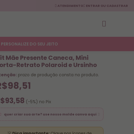
ATENDIMENTO
ENTRAR OU CADASTRAR
PERSONALIZE DO SEU JEITO
it Mãe Presente Caneca, Mini
orta-Retrato Polaroid e Ursinho
tenção:
prazo de produção consta no produto.
R$98,51
$93,58
(-5%) no Pix
quer criar sua arte? use nosso molde canva aqui
💡
Dica importante:
Clique nos ícones de