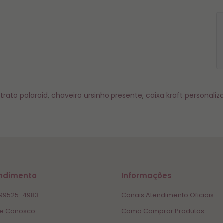
etrato polaroid
,
chaveiro ursinho presente
,
caixa kraft personaliz
ndimento
Informações
 99525-4983
Canais Atendimento Oficiais
le Conosco
Como Comprar Produtos