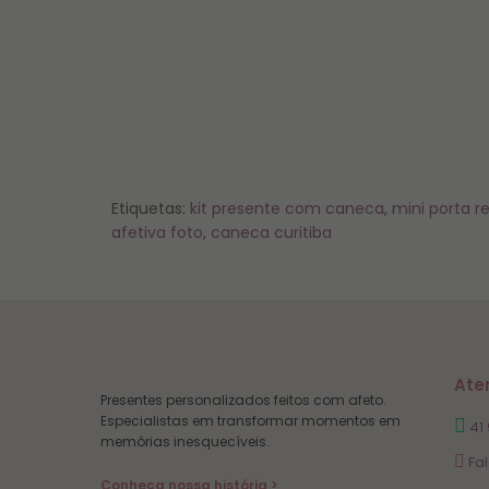
Etiquetas:
kit presente com caneca
,
mini porta r
afetiva foto
,
caneca curitiba
Ate
Presentes personalizados feitos com afeto.
Especialistas em transformar momentos em
41
memórias inesquecíveis.
Fa
Conheça nossa história >