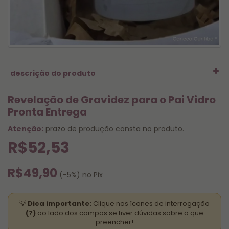
descrição do produto
Revelação de Gravidez para o Pai Vidro
Pronta Entrega
Atenção:
prazo de produção consta no produto.
R$52,53
R$49,90
(-5%) no Pix
Para garantir que sua caneca seja produzido em
💡
Dica importante:
Clique nos ícones de interrogação
até 1 hora
, leia atentamente as regras do serviço,
(?)
ao lado dos campos se tiver dúvidas sobre o que
fazemos somente Caneca na Hora, outros itens
preencher!