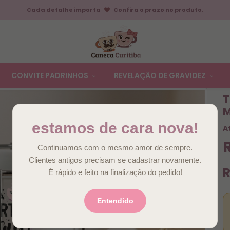
Cada detalhe importa
Confira o prazo no produto.
CONVITE PADRINHOS
REVELAÇÃO DE GRAVIDEZ
T
M
estamos de cara nova!
A
Continuamos com o mesmo amor de sempre.
Clientes antigos precisam se cadastrar novamente.
R
É rápido e feito na finalização do pedido!
Entendido