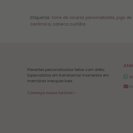
Etiquetas:
torre de xícaras personalizada
,
jogo de
cerâmica
,
caneca curitiba
Ate
Presentes personalizados feitos com afeto.
Especialistas em transformar momentos em
41
memórias inesquecíveis.
Fa
Conheça nossa história >