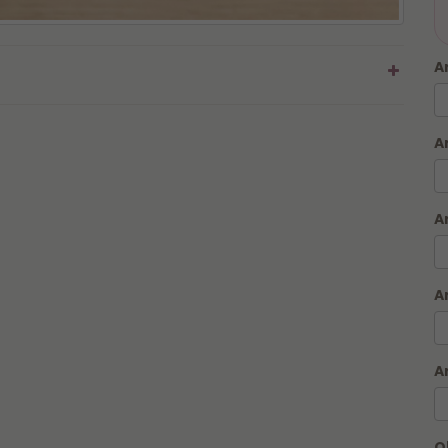
A
A
A
Para garantir que sua caneca seja produzido em
até 1
A
hora
, leia atentamente as regras do serviço, fazemos
somente Caneca na Hora, outros itens seguem prazo
descrito no produto no site:
A
⏱️ PRODUÇÃO E RETIRADA/ENTREGA:
De Segunda a Sexta-feira, das 11h às 16h.
⚠️ ATENÇÃO:
Pedidos de Caneca na Hora são processados
O